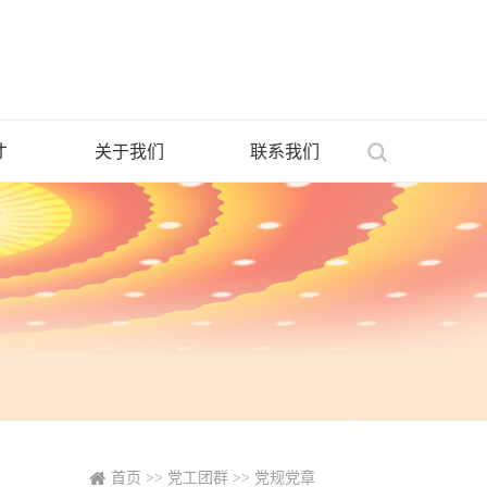
才
关于我们
联系我们
首页 >> 党工团群 >> 党规党章