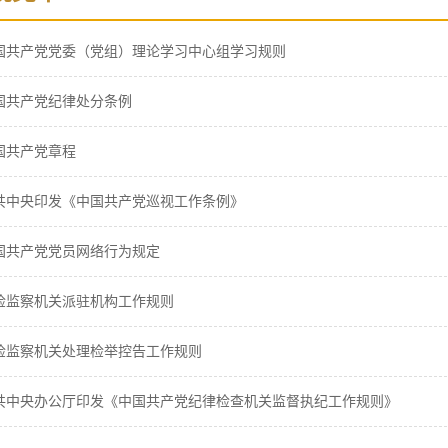
国共产党党委（党组）理论学习中心组学习规则
国共产党纪律处分条例
国共产党章程
共中央印发《中国共产党巡视工作条例》
国共产党党员网络行为规定
检监察机关派驻机构工作规则
检监察机关处理检举控告工作规则
共中央办公厅印发《中国共产党纪律检查机关监督执纪工作规则》