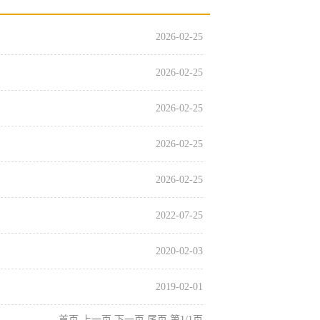
2026-02-25
2026-02-25
2026-02-25
2026-02-25
2026-02-25
2022-07-25
2020-02-03
2019-02-01
首页 上一页 下一页 尾页 第1/1页