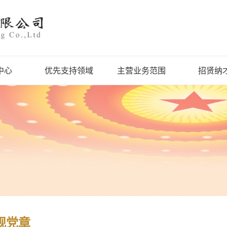
中心
优先支持领域
主营业务范围
招贤纳
规党章