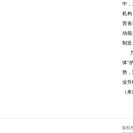
中，
机构
营各
动能
制造
九载
体”
势，
业升
（来
版权