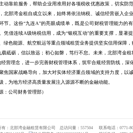
主动靠前服务，帮助企业用准用好各项税收优惠政策，切实防
，
北部湾金租
自成立以来，始终将依法纳税、诚信经营嵌入企
环节。这份
“九连
A
”的亮眼成绩单，既是公司财税管理能力的
。凭借连续
A
级纳税信用，成为“银税互动”的重要
支撑，显著
、绿色能源、航空航运等重点领域租赁业务提供坚实信用保障，
砥砺，信以致远；初心如磐，笃行不怠。未来，北部湾金租
的经营理念，进一步完善财税管理体系，筑牢合规经营防线，深
聚焦国家战略导向，加大对实体经济重点领域的支持力度，以
级，为地方经济高质量发展注入源源不断的金融动能。
源：公司财务管理部）
所有：北部湾金融租赁有限公司
总访问量：557504
联系电话：0771-80