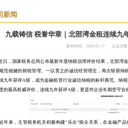
司新闻
九载铸信 税誉华章｜北部湾金租连续九
发布时间：2026-05-17
点击次数
，国家税务总局公布最新年度纳税信用评价结果，北部湾金
规范稳健的财税管理、一以贯之的诚信经营理念，再次斩获纳
续九年获评
A
级，成为金融租赁行业诚信纳税的标杆典范
。
纳税
度的最高权威评价
，连续九年获评
A
级，更是对企业长期坚守合
年来，主管税务机关积极构建
“乐企”税企关系，在金融产